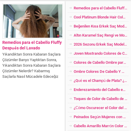
Remedios para el Cabello Fluffy Después del Lavado
Cool Platinum Blonde Hair Color y Modelos 2024
Beğenilen Kısa Erkek Saç Modelleri 2024
Altın Karamel Saç Rengi ve Modelleri 2026
Remedios para el Cabello Fluffy
2026 Sezonu Erkek Saç Modelleri
Después del Lavado
Joven Mostrando Colores de Cabello
Yıkandıktan Sonra Kabaran Saçlara
Çözümler Banyo Yaptıktan Sonra,
Colores de Cabello Ombre para Las Rubias Más Cool
Yıkandıktan Sonra Kabaran Saçlara
Çözümler Nelerdir? Kabarmış
Ombre Colores De Cabello Y Modelos
Saçlarla Nasıl Mücadele Edeceğiz
¿Qué es el Champú de Plata? ¿Quién Debería Usar? ¡Increíbles Impactos!
Hepsi Makalemizde! Temiz ve yeni
yıkanmış saç herkesin saç şekline
Enderezamiento del Cabello en Formas Naturales
göre değişik sonuçlar verir. Özellikle
dalgalı kıvırcık saçlar yeni
Toques de Color de Cabello de Cobre para Mujer
yıkandıktan sonra çok fazla...
¿Cómo Oscurecer el Color del Cabello Platino en Casa? ¿Abriendo el Color Baleige Amarillo Oscuro?
Peinados Según Mujeres con Pérdida de Peso
Cabello Amarillo Marrón Color de Cabello Transición