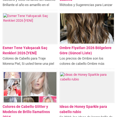
Brillante el año es amarillo en el
Métodos y Sugerencias para Lanzar
castaño, que es utilizado por muchas
Colores Shimmer de Cabello
mujeres famosas...
Esmer Tene Yakışacak Saç
Ombre Fiyatları 2026 Bölgelere
Renkleri 2026 [YENİ]
Göre (Güncel Liste)
Colores de Cabello para Traje
Los precios de Ombre son los
Morena Piel, Si usted tiene una piel
colores de cabello Ombre más
morena, muchos colores de pelo
preferidos en los Estados Unidos y
diferentes para adaptarse a usted...
Europa en los últimos años...
Colores de Cabello Glitter y
Ideas de Honey Sparkle para
Modelos de Brillo llamativos
cabello rubio
2016
En 2019, las ideas de lanzar brillo de