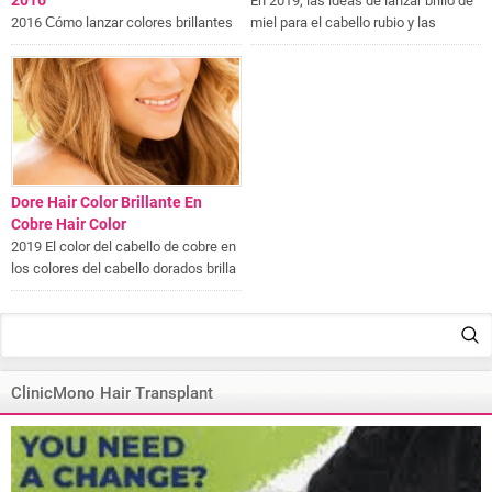
2016 Cómo lanzar colores brillantes
miel para el cabello rubio y las
para el cabello y modelos llamativos
mujeres kumral están en este
en el cabello y los más elegantes...
artículo...
Dore Hair Color Brillante En
Cobre Hair Color
2019 El color del cabello de cobre en
los colores del cabello dorados brilla
y los destellos del cabello dorados
se ven bien para quién.Pregunta:...
ClinicMono Hair Transplant