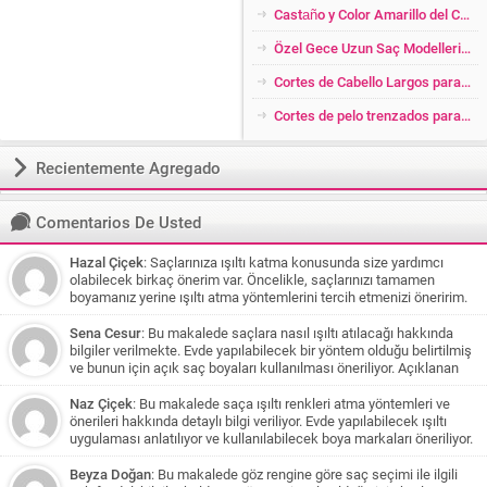
Castaño y Color Amarillo del Cabello Brillante
Özel Gece Uzun Saç Modelleri 2026
Cortes de Cabello Largos para Mujer con Lado Raspado
Cortes de pelo trenzados para Cabello Corto
Recientemente Agregado
Comentarios De Usted
Hazal Çiçek
: Saçlarınıza ışıltı katma konusunda size yardımcı
olabilecek birkaç önerim var. Öncelikle, saçlarınızı tamamen
boyamanız yerine ışıltı atma yöntemlerini tercih etmenizi öneririm.
Bu şekilde saçlarınıza daha az zarar verirsiniz ve doğal bir görünüm
elde edersiniz. Eğer saç renginiz koyu kahve veya siyaha yakınsa,
Sena Cesur
: Bu makalede saçlara nasıl ışıltı atılacağı hakkında
karamel tonlarından oluşan bir ışıltı size çok yakışabilir. Bu renkler,
bilgiler verilmekte. Evde yapılabilecek bir yöntem olduğu belirtilmiş
saçlarınızı yumuşatarak doğal bir parıltı sağlar. Beyaz tenliyseniz,
ve bunun için açık saç boyaları kullanılması öneriliyor. Açıklanan
koyu karamel tonları size daha uygun olabilir. Çikolata ve kahve
yöntem balyaj yapılması ve saçlara uygun boya uygulanması
tonlarında ışıltı katmak isterseniz, saçınızın belirli bölümlerine ince
üzerine olduğu için siyah saçları olan biri için uygun olmayabilir.
Naz Çiçek
: Bu makalede saça ışıltı renkleri atma yöntemleri ve
tutamlar halinde bal köpüğü tonlarında boya uygulayabilirsiniz. Bu
Ancak önerilen diğer renkler ve yöntemlerle daha açık tonlar elde
önerileri hakkında detaylı bilgi veriliyor. Evde yapılabilecek ışıltı
şekilde saçlarınıza hareket ve canlılık katabilirsiniz. Siyah saç
edilebilir. Ayrıca, saçlarınızın uzun süre boyalı olduğu ve kuaför
uygulaması anlatılıyor ve kullanılabilecek boya markaları öneriliyor.
rengine sahipseniz ve teniniz esmer ise biraz cesur bir seçim
işlemlerinden geçmesi gerekebileceği belirtiliyor.
Ayrıca okuyucuların soruları da cevaplandırılmış ve çeşitli renk
yapabilirsiniz. Jennifer Lopez'in saç rengini örnek alarak, bronz,
önerileri yapılmış. Özellikle beyaz tenli kişilere koyu karamel tonları
Beyza Doğan
: Bu makalede göz rengine göre saç seçimi ile ilgili