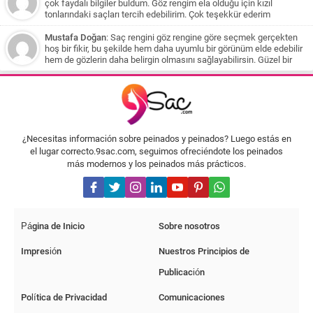
kumral, karamel veya bal köpüğü tonlarından oluşan bir ışıltı
öneriliyor. Saçların sağlığına dikkat çekilse de yapılan her işlem
çok faydalı bilgiler buldum. Göz rengim ela olduğu için kızıl
deneyebilirsiniz. Ancak, uzun süredir siyah boyadan sonra bu
saça zarar verebileceği belirtiliyor. Son olarak, siyah boyalı
tonlarındaki saçları tercih edebilirim. Çok teşekkür ederim
renklere geçmek için saçlarınızın aşamalı olarak açılması
saçlardan açıklık elde etmek için aşamalı olarak açma işlemi
gerekecek ve bu işlem saçlarınıza zarar verebilir. Bu nedenle, bir
yapılması gerektiği ve kahve tonlarıyla başlanması öneriliyor.
Mustafa Doğan
: Saç rengini göz rengine göre seçmek gerçekten
kuaföre danışmanız ve profesyonel yardım almanız önemlidir.
hoş bir fikir, bu şekilde hem daha uyumlu bir görünüm elde edebilir
Sonbahar ve kış aylarında daha sıcak renkler tercih etmenizi
hem de gözlerin daha belirgin olmasını sağlayabilirsin. Güzel bir
öneririm. Küllü tonlar yerine daha sıcak ve doğal renklere yönelmek
rehber olmuş, teşekkürler
saçlarınıza daha doğal bir görünüm sağlayacaktır. Bu öneriler
ışığında, saçlarınıza uygun olan ışıltı renklerini bulabilir ve
saçlarınıza yeni bir canlılık katabilirsiniz. Unutmayın, saçlarınıza
ışıltı katarken doğal görünümü korumak önemlidir ve bu işlemi
profesyonel bir kuaförden yardım alarak gerçekleştirmeniz daha
uygun olacaktır.
¿Necesitas información sobre peinados y peinados? Luego estás en
el lugar correcto.9sac.com, seguimos ofreciéndote los peinados
más modernos y los peinados más prácticos.
Página de Inicio
Sobre nosotros
Impresión
Nuestros Principios de
Publicación
Política de Privacidad
Comunicaciones