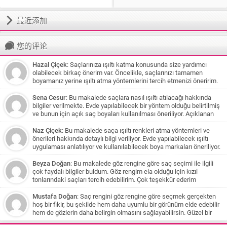
最近添加
您的评论
Hazal Çiçek
: Saçlarınıza ışıltı katma konusunda size yardımcı
olabilecek birkaç önerim var. Öncelikle, saçlarınızı tamamen
boyamanız yerine ışıltı atma yöntemlerini tercih etmenizi öneririm.
Bu şekilde saçlarınıza daha az zarar verirsiniz ve doğal bir görünüm
elde edersiniz. Eğer saç renginiz koyu kahve veya siyaha yakınsa,
Sena Cesur
: Bu makalede saçlara nasıl ışıltı atılacağı hakkında
karamel tonlarından oluşan bir ışıltı size çok yakışabilir. Bu renkler,
bilgiler verilmekte. Evde yapılabilecek bir yöntem olduğu belirtilmiş
saçlarınızı yumuşatarak doğal bir parıltı sağlar. Beyaz tenliyseniz,
ve bunun için açık saç boyaları kullanılması öneriliyor. Açıklanan
koyu karamel tonları size daha uygun olabilir. Çikolata ve kahve
yöntem balyaj yapılması ve saçlara uygun boya uygulanması
tonlarında ışıltı katmak isterseniz, saçınızın belirli bölümlerine ince
üzerine olduğu için siyah saçları olan biri için uygun olmayabilir.
Naz Çiçek
: Bu makalede saça ışıltı renkleri atma yöntemleri ve
tutamlar halinde bal köpüğü tonlarında boya uygulayabilirsiniz. Bu
Ancak önerilen diğer renkler ve yöntemlerle daha açık tonlar elde
önerileri hakkında detaylı bilgi veriliyor. Evde yapılabilecek ışıltı
şekilde saçlarınıza hareket ve canlılık katabilirsiniz. Siyah saç
edilebilir. Ayrıca, saçlarınızın uzun süre boyalı olduğu ve kuaför
uygulaması anlatılıyor ve kullanılabilecek boya markaları öneriliyor.
rengine sahipseniz ve teniniz esmer ise biraz cesur bir seçim
işlemlerinden geçmesi gerekebileceği belirtiliyor.
Ayrıca okuyucuların soruları da cevaplandırılmış ve çeşitli renk
yapabilirsiniz. Jennifer Lopez'in saç rengini örnek alarak, bronz,
önerileri yapılmış. Özellikle beyaz tenli kişilere koyu karamel tonları
Beyza Doğan
: Bu makalede göz rengine göre saç seçimi ile ilgili
kumral, karamel veya bal köpüğü tonlarından oluşan bir ışıltı
öneriliyor. Saçların sağlığına dikkat çekilse de yapılan her işlem
çok faydalı bilgiler buldum. Göz rengim ela olduğu için kızıl
deneyebilirsiniz. Ancak, uzun süredir siyah boyadan sonra bu
saça zarar verebileceği belirtiliyor. Son olarak, siyah boyalı
tonlarındaki saçları tercih edebilirim. Çok teşekkür ederim
renklere geçmek için saçlarınızın aşamalı olarak açılması
saçlardan açıklık elde etmek için aşamalı olarak açma işlemi
gerekecek ve bu işlem saçlarınıza zarar verebilir. Bu nedenle, bir
yapılması gerektiği ve kahve tonlarıyla başlanması öneriliyor.
Mustafa Doğan
: Saç rengini göz rengine göre seçmek gerçekten
kuaföre danışmanız ve profesyonel yardım almanız önemlidir.
hoş bir fikir, bu şekilde hem daha uyumlu bir görünüm elde edebilir
Sonbahar ve kış aylarında daha sıcak renkler tercih etmenizi
hem de gözlerin daha belirgin olmasını sağlayabilirsin. Güzel bir
öneririm. Küllü tonlar yerine daha sıcak ve doğal renklere yönelmek
rehber olmuş, teşekkürler
saçlarınıza daha doğal bir görünüm sağlayacaktır. Bu öneriler