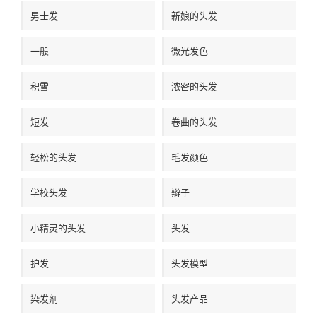
男士发
新娘的头发
一般
微光发色
积雪
浓密的头发
短发
卷曲的头发
轻松的头发
毛发颜色
学校头发
辫子
小精灵的头发
头发
护发
头发模型
染发剂
头发产品