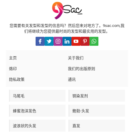
ışığında, saçlarınıza uygun olan ışıltı renklerini bulabilir ve
saçlarınıza yeni bir canlılık katabilirsiniz. Unutmayın, saçlarınıza
ışıltı katarken doğal görünümü korumak önemlidir ve bu işlemi
profesyonel bir kuaförden yardım alarak gerçekleştirmeniz daha
uygun olacaktır.
您需要有关发型和发型的信息吗？然后您来对地方了。9sac.com,我
们将继续为您提供最时尚的发型和最实用的发型。
主页
关于我们
烙印
我们的出版原则
隐私政策
通讯
马尾毛
铜染发剂
蜂蜜泡沫发色
鲍勃·头发
波浪状的头发
直发