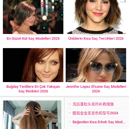
En Güzel Küt Saç Modelleri 2026
Ünlülerin Kısa Saç Tercihleri 2026
Buğday Tenlilere En Çok Yakışan
Jennifer Lopez Efsane Saç Modelleri
Saç Renkleri 2026
2026
洗后蓬松头发的补救措施
酷铂金金发发色和型号2024
Beğenilen Kısa Erkek Saç Modelleri 2024