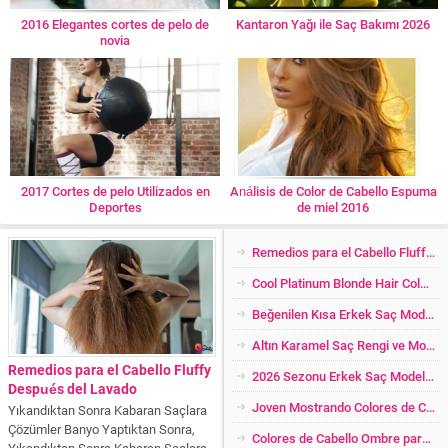
2016 Elegantes cortes de pelo de
Kantaron Yağı ile Saç Bakımı 2026
novia
2017 Cortes de pelo Utilizados en
Análisis de Color de Cabello Espuma
Deportes
de miel 2016
Remedios para el Cabello Fluffy Después del Lavado
Cool Platinum Blonde Hair Color y Modelos 2024
Beğenilen Kısa Erkek Saç Modelleri 2024
Altın Karamel Saç Rengi ve Modelleri 2026
Remedios para el Cabello Fluffy
2026 Sezonu Erkek Saç Modelleri
Después del Lavado
Joven Mostrando Colores de Cabello
Yıkandıktan Sonra Kabaran Saçlara
Çözümler Banyo Yaptıktan Sonra,
Colores de Cabello Ombre para Las Rubias Más Cool
Yıkandıktan Sonra Kabaran Saçlara