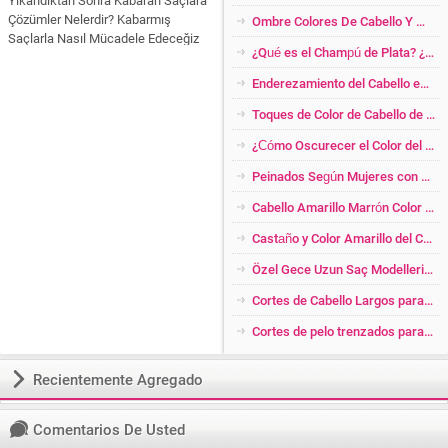
Çözümler Nelerdir? Kabarmış
Ombre Colores De Cabello Y Modelos
Saçlarla Nasıl Mücadele Edeceğiz
¿Qué es el Champú de Plata? ¿Quién Debería Usar? ¡Increíbles Impactos!
Hepsi Makalemizde! Temiz ve yeni
yıkanmış saç herkesin saç şekline
Enderezamiento del Cabello en Formas Naturales
göre değişik sonuçlar verir. Özellikle
dalgalı kıvırcık saçlar yeni
Toques de Color de Cabello de Cobre para Mujer
yıkandıktan sonra çok fazla...
¿Cómo Oscurecer el Color del Cabello Platino en Casa? ¿Abriendo el Color Baleige Amarillo Oscuro?
Peinados Según Mujeres con Pérdida de Peso
Cabello Amarillo Marrón Color de Cabello Transición
Castaño y Color Amarillo del Cabello Brillante
Özel Gece Uzun Saç Modelleri 2026
Cortes de Cabello Largos para Mujer con Lado Raspado
Cortes de pelo trenzados para Cabello Corto
Recientemente Agregado
Comentarios De Usted