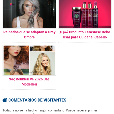
Peinados que se adaptan a Gray
¿Qué Producto Kerastase Debo
Ombre
Usar para Cuidar el Cabello
Desgastado?
Saç Renkleri ve 2026 Saç
Modelleri
COMENTARIOS DE VISITANTES
Todavía no se ha hecho ningún comentario. Puede hacer el primer