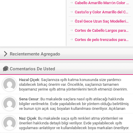
Cabello Amarillo Marrón Color de Cabello Transición
Castaño y Color Amarillo del Cabello Brillante
Özel Gece Uzun Saç Modelleri 2026
Cortes de Cabello Largos para Mujer con Lado Raspado
Cortes de pelo trenzados para Cabello Corto
Recientemente Agregado
Comentarios De Usted
Hazal Çiçek
: Saçlarınıza ışıltı katma konusunda size yardımcı
olabilecek birkaç önerim var. Öncelikle, saçlarınızı tamamen
boyamanız yerine ışıltı atma yöntemlerini tercih etmenizi öneririm.
Bu şekilde saçlarınıza daha az zarar verirsiniz ve doğal bir görünüm
elde edersiniz. Eğer saç renginiz koyu kahve veya siyaha yakınsa,
Sena Cesur
: Bu makalede saçlara nasıl ışıltı atılacağı hakkında
karamel tonlarından oluşan bir ışıltı size çok yakışabilir. Bu renkler,
bilgiler verilmekte. Evde yapılabilecek bir yöntem olduğu belirtilmiş
saçlarınızı yumuşatarak doğal bir parıltı sağlar. Beyaz tenliyseniz,
ve bunun için açık saç boyaları kullanılması öneriliyor. Açıklanan
koyu karamel tonları size daha uygun olabilir. Çikolata ve kahve
yöntem balyaj yapılması ve saçlara uygun boya uygulanması
tonlarında ışıltı katmak isterseniz, saçınızın belirli bölümlerine ince
üzerine olduğu için siyah saçları olan biri için uygun olmayabilir.
Naz Çiçek
: Bu makalede saça ışıltı renkleri atma yöntemleri ve
tutamlar halinde bal köpüğü tonlarında boya uygulayabilirsiniz. Bu
Ancak önerilen diğer renkler ve yöntemlerle daha açık tonlar elde
önerileri hakkında detaylı bilgi veriliyor. Evde yapılabilecek ışıltı
şekilde saçlarınıza hareket ve canlılık katabilirsiniz. Siyah saç
edilebilir. Ayrıca, saçlarınızın uzun süre boyalı olduğu ve kuaför
uygulaması anlatılıyor ve kullanılabilecek boya markaları öneriliyor.
rengine sahipseniz ve teniniz esmer ise biraz cesur bir seçim
işlemlerinden geçmesi gerekebileceği belirtiliyor.
Ayrıca okuyucuların soruları da cevaplandırılmış ve çeşitli renk