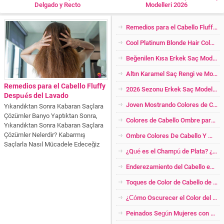
Delgado y Recto
Modelleri 2026
Remedios para el Cabello Fluffy Después del Lavado
Cool Platinum Blonde Hair Color y Modelos 2024
Beğenilen Kısa Erkek Saç Modelleri 2024
Altın Karamel Saç Rengi ve Modelleri 2026
Remedios para el Cabello Fluffy
2026 Sezonu Erkek Saç Modelleri
Después del Lavado
Joven Mostrando Colores de Cabello
Yıkandıktan Sonra Kabaran Saçlara
Çözümler Banyo Yaptıktan Sonra,
Colores de Cabello Ombre para Las Rubias Más Cool
Yıkandıktan Sonra Kabaran Saçlara
Çözümler Nelerdir? Kabarmış
Ombre Colores De Cabello Y Modelos
Saçlarla Nasıl Mücadele Edeceğiz
¿Qué es el Champú de Plata? ¿Quién Debería Usar? ¡Increíbles Impactos!
Hepsi Makalemizde! Temiz ve yeni
yıkanmış saç herkesin saç şekline
Enderezamiento del Cabello en Formas Naturales
göre değişik sonuçlar verir. Özellikle
dalgalı kıvırcık saçlar yeni
Toques de Color de Cabello de Cobre para Mujer
yıkandıktan sonra çok fazla...
¿Cómo Oscurecer el Color del Cabello Platino en Casa? ¿Abriendo el Color Baleige Amarillo Oscuro?
Peinados Según Mujeres con Pérdida de Peso