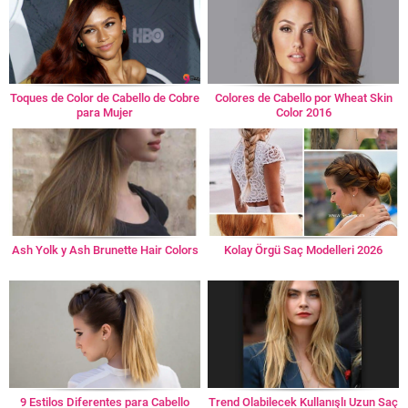
Toques de Color de Cabello de Cobre
Colores de Cabello por Wheat Skin
para Mujer
Color 2016
Ash Yolk y Ash Brunette Hair Colors
Kolay Örgü Saç Modelleri 2026
9 Estilos Diferentes para Cabello
Trend Olabilecek Kullanışlı Uzun Saç