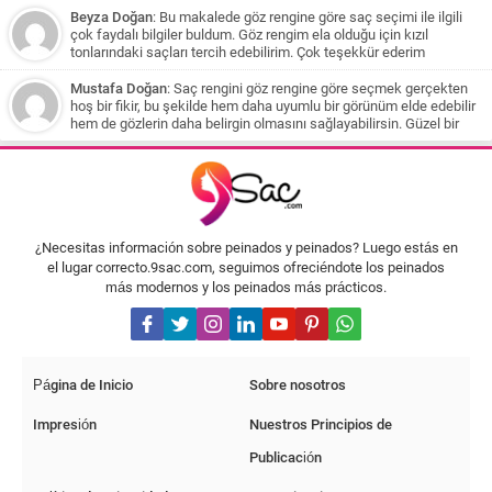
yapabilirsiniz. Jennifer Lopez'in saç rengini örnek alarak, bronz,
önerileri yapılmış. Özellikle beyaz tenli kişilere koyu karamel tonları
Beyza Doğan
: Bu makalede göz rengine göre saç seçimi ile ilgili
kumral, karamel veya bal köpüğü tonlarından oluşan bir ışıltı
öneriliyor. Saçların sağlığına dikkat çekilse de yapılan her işlem
çok faydalı bilgiler buldum. Göz rengim ela olduğu için kızıl
deneyebilirsiniz. Ancak, uzun süredir siyah boyadan sonra bu
saça zarar verebileceği belirtiliyor. Son olarak, siyah boyalı
tonlarındaki saçları tercih edebilirim. Çok teşekkür ederim
renklere geçmek için saçlarınızın aşamalı olarak açılması
saçlardan açıklık elde etmek için aşamalı olarak açma işlemi
gerekecek ve bu işlem saçlarınıza zarar verebilir. Bu nedenle, bir
yapılması gerektiği ve kahve tonlarıyla başlanması öneriliyor.
Mustafa Doğan
: Saç rengini göz rengine göre seçmek gerçekten
kuaföre danışmanız ve profesyonel yardım almanız önemlidir.
hoş bir fikir, bu şekilde hem daha uyumlu bir görünüm elde edebilir
Sonbahar ve kış aylarında daha sıcak renkler tercih etmenizi
hem de gözlerin daha belirgin olmasını sağlayabilirsin. Güzel bir
öneririm. Küllü tonlar yerine daha sıcak ve doğal renklere yönelmek
rehber olmuş, teşekkürler
saçlarınıza daha doğal bir görünüm sağlayacaktır. Bu öneriler
ışığında, saçlarınıza uygun olan ışıltı renklerini bulabilir ve
saçlarınıza yeni bir canlılık katabilirsiniz. Unutmayın, saçlarınıza
ışıltı katarken doğal görünümü korumak önemlidir ve bu işlemi
profesyonel bir kuaförden yardım alarak gerçekleştirmeniz daha
uygun olacaktır.
¿Necesitas información sobre peinados y peinados? Luego estás en
el lugar correcto.9sac.com, seguimos ofreciéndote los peinados
más modernos y los peinados más prácticos.
Página de Inicio
Sobre nosotros
Impresión
Nuestros Principios de
Publicación