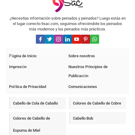
saçlarınıza yeni bir canlılık katabilirsiniz. Unutmayın, saçlarınıza
ışıltı katarken doğal görünümü korumak önemlidir ve bu işlemi
profesyonel bir kuaförden yardım alarak gerçekleştirmeniz daha
uygun olacaktır.
¿Necesitas información sobre peinados y peinados? Luego estás en
el lugar correcto.9sac.com, seguimos ofreciéndote los peinados
más modernos y los peinados más prácticos.
Página de Inicio
Sobre nosotros
Impresión
Nuestros Principios de
Publicación
Política de Privacidad
Comunicaciones
Cabello de Cola de Caballo
Colores de Cabello de Cobre
Colores de Cabello de
Cabello Bob
Espuma de Miel