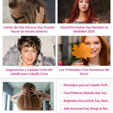
Cortes de Pelo Difusos Que Puedes
Güzel Kızıl Kahve Saç Renkleri ve
Hacer en Verano Invierno
Modelleri 2026
Sugerencias y Cuidado Corto del
Los 9 Peinados Más Hermosos del
Cabello para Cabello Corto
Otoño
Remedios para el Cabello Fluffy Después del Lavado
Cool Platinum Blonde Hair Color y Modelos 2024
Beğenilen Kısa Erkek Saç Modelleri 2024
Altın Karamel Saç Rengi ve Modelleri 2026