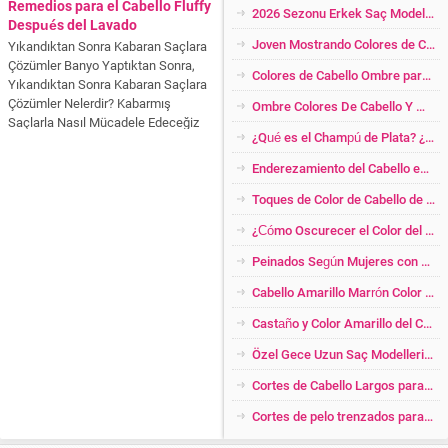
Remedios para el Cabello Fluffy
2026 Sezonu Erkek Saç Modelleri
Después del Lavado
Joven Mostrando Colores de Cabello
Yıkandıktan Sonra Kabaran Saçlara
Çözümler Banyo Yaptıktan Sonra,
Colores de Cabello Ombre para Las Rubias Más Cool
Yıkandıktan Sonra Kabaran Saçlara
Çözümler Nelerdir? Kabarmış
Ombre Colores De Cabello Y Modelos
Saçlarla Nasıl Mücadele Edeceğiz
¿Qué es el Champú de Plata? ¿Quién Debería Usar? ¡Increíbles Impactos!
Hepsi Makalemizde! Temiz ve yeni
yıkanmış saç herkesin saç şekline
Enderezamiento del Cabello en Formas Naturales
göre değişik sonuçlar verir. Özellikle
dalgalı kıvırcık saçlar yeni
Toques de Color de Cabello de Cobre para Mujer
yıkandıktan sonra çok fazla...
¿Cómo Oscurecer el Color del Cabello Platino en Casa? ¿Abriendo el Color Baleige Amarillo Oscuro?
Peinados Según Mujeres con Pérdida de Peso
Cabello Amarillo Marrón Color de Cabello Transición
Castaño y Color Amarillo del Cabello Brillante
Özel Gece Uzun Saç Modelleri 2026
Cortes de Cabello Largos para Mujer con Lado Raspado
Cortes de pelo trenzados para Cabello Corto