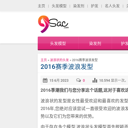
主页
头发模型
染发剂
护发
名人头发
头发模型
染发剂
护
主页
»
波浪状的头发
»
2016赛季波浪发型
2016赛季波浪发型
15 6月
2023
0
10.594
显示一次。
2016季潮
我们与您分享这个话题,这对于喜欢
波浪状的发型是女性最受欢迎和最喜欢的发型
2016年,您绝对应该尝试一直很受欢迎的波
势以及它们为您带来的优势。
由于存在多个模型,波浪状头发模型首先脱颖而