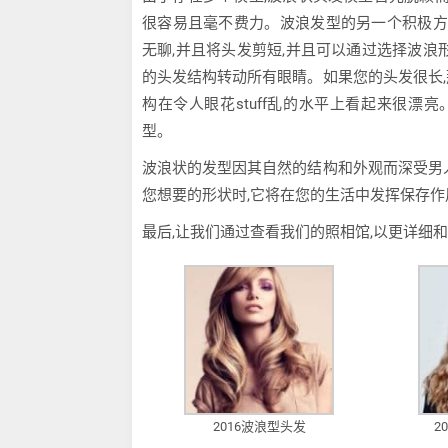
很容易且毫不费力。波浪发型的另一个积极方
无聊,并且将头发剪短,并且可以通过选择波浪
的头发结构转动所有眼睛。如果您的头发很长
构在令人眼花stuff乱的水平上看起来很漂
型。
波浪状的发型因其自然的结构和外观而深受男
您想要的形状时,它将在您的生活中发挥保存作
最后,让我们通过查看我们的照相馆,以更详细和
2016波浪型头发
2