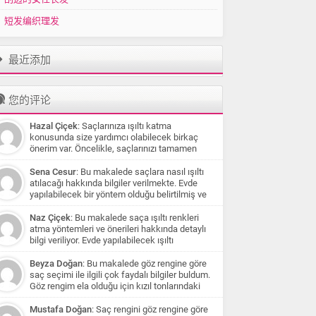
短发编织理发
最近添加
您的评论
Hazal Çiçek
: Saçlarınıza ışıltı katma
konusunda size yardımcı olabilecek birkaç
önerim var. Öncelikle, saçlarınızı tamamen
boyamanız yerine ışıltı atma yöntemlerini tercih
etmenizi öneririm. Bu şekilde saçlarınıza daha
Sena Cesur
: Bu makalede saçlara nasıl ışıltı
az zarar verirsiniz ve doğal bir görünüm elde
atılacağı hakkında bilgiler verilmekte. Evde
edersiniz. Eğer saç renginiz koyu kahve veya
yapılabilecek bir yöntem olduğu belirtilmiş ve
siyaha yakınsa, karamel tonlarından oluşan bir
bunun için açık saç boyaları kullanılması
ışıltı size çok yakışabilir. Bu renkler, saçlarınızı
öneriliyor. Açıklanan yöntem balyaj yapılması ve
Naz Çiçek
: Bu makalede saça ışıltı renkleri
yumuşatarak doğal bir parıltı sağlar. Beyaz
saçlara uygun boya uygulanması üzerine
atma yöntemleri ve önerileri hakkında detaylı
tenliyseniz, koyu karamel tonları size daha
olduğu için siyah saçları olan biri için uygun
bilgi veriliyor. Evde yapılabilecek ışıltı
uygun olabilir. Çikolata ve kahve tonlarında ışıltı
olmayabilir. Ancak önerilen diğer renkler ve
uygulaması anlatılıyor ve kullanılabilecek boya
katmak isterseniz, saçınızın belirli bölümlerine
yöntemlerle daha açık tonlar elde edilebilir.
markaları öneriliyor. Ayrıca okuyucuların
Beyza Doğan
: Bu makalede göz rengine göre
ince tutamlar halinde bal köpüğü tonlarında
Ayrıca, saçlarınızın uzun süre boyalı olduğu ve
soruları da cevaplandırılmış ve çeşitli renk
saç seçimi ile ilgili çok faydalı bilgiler buldum.
boya uygulayabilirsiniz. Bu şekilde saçlarınıza
kuaför işlemlerinden geçmesi gerekebileceği
önerileri yapılmış. Özellikle beyaz tenli kişilere
Göz rengim ela olduğu için kızıl tonlarındaki
hareket ve canlılık katabilirsiniz. Siyah saç
belirtiliyor.
koyu karamel tonları öneriliyor. Saçların
saçları tercih edebilirim. Çok teşekkür ederim
rengine sahipseniz ve teniniz esmer ise biraz
sağlığına dikkat çekilse de yapılan her işlem
Mustafa Doğan
: Saç rengini göz rengine göre