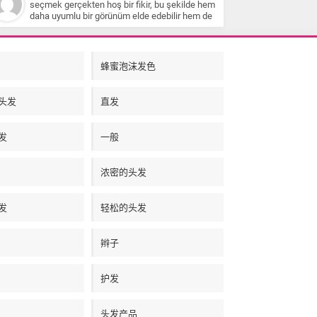
cesur bir seçim yapabilirsiniz. Jennifer Lopez'in
saça zarar verebileceği belirtiliyor. Son olarak,
seçmek gerçekten hoş bir fikir, bu şekilde hem
saç rengini örnek alarak, bronz, kumral,
siyah boyalı saçlardan açıklık elde etmek için
daha uyumlu bir görünüm elde edebilir hem de
karamel veya bal köpüğü tonlarından oluşan bir
aşamalı olarak açma işlemi yapılması gerektiği
gözlerin daha belirgin olmasını sağlayabilirsin.
ışıltı deneyebilirsiniz. Ancak, uzun süredir siyah
ve kahve tonlarıyla başlanması öneriliyor.
Güzel bir rehber olmuş, teşekkürler
boyadan sonra bu renklere geçmek için
saçlarınızın aşamalı olarak açılması gerekecek
蜂蜜泡沫发色
ve bu işlem saçlarınıza zarar verebilir. Bu
nedenle, bir kuaföre danışmanız ve profesyonel
yardım almanız önemlidir. Sonbahar ve kış
头发
直发
aylarında daha sıcak renkler tercih etmenizi
öneririm. Küllü tonlar yerine daha sıcak ve
doğal renklere yönelmek saçlarınıza daha
发
一般
doğal bir görünüm sağlayacaktır. Bu öneriler
ışığında, saçlarınıza uygun olan ışıltı renklerini
bulabilir ve saçlarınıza yeni bir canlılık
katabilirsiniz. Unutmayın, saçlarınıza ışıltı
浓密的头发
katarken doğal görünümü korumak önemlidir
ve bu işlemi profesyonel bir kuaförden yardım
alarak gerçekleştirmeniz daha uygun olacaktır.
发
轻松的头发
辫子
护发
头发产品