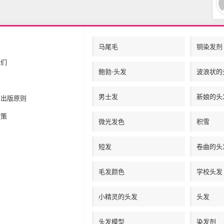
马尾毛
铜染发剂
我们
鲍勃·头发
波浪状的
男士发
新娘的头
的出版原则
政策
微光发色
积雪
短发
卷曲的头
毛发颜色
学校头发
小精灵的头发
头发
头发模型
染发剂