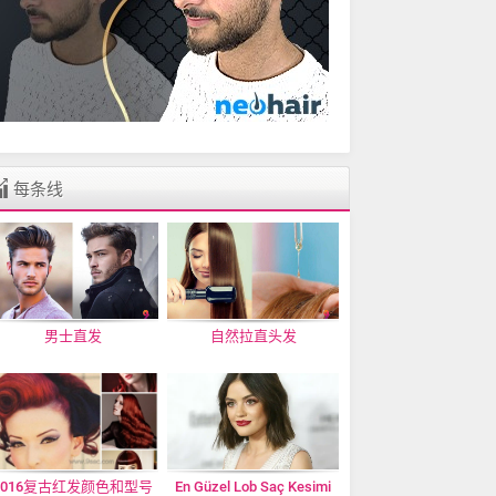
每条线
男士直发
自然拉直头发
2016复古红发颜色和型号
En Güzel Lob Saç Kesimi