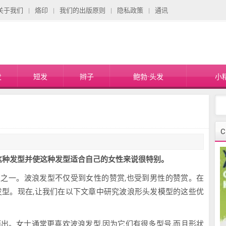
关于我们
烙印
我们的出版原则
隐私政策
通讯
发
短发
辫子
鲍勃·头发
小
C
这种发型并使这种发型适合自己的女性来说很特别。
之一。波浪发型不仅受到女性的赞赏,也受到男性的赞赏。在
浪发型。现在,让我们在以下文章中研究波浪形头发模型的这些优
出。女士通常更喜欢波浪发型,因为它们有很多型号,而且形状