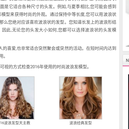
面是它适合各种尺寸的头发。例如,与夏季相比,您可能会感到
形模型来获得时尚的外观。通过保持中等长度,您可以用波浪状
,那么您绝对应该喜欢波浪状的发型。您知道长发上的波浪形结
亮。因此,无论您的头发大小如何,您都可以选择波浪状的头发模
人的喜爱,也非常适合突然聚会或突然的活动。在短时间内达到
用。
N
可视的方式检查2016年使用的时尚波浪发模型。
016波浪发型天主教
波浪经典发型