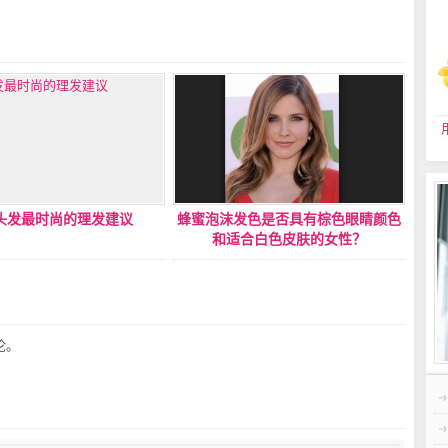
头发最时尚的理发建议
蜂蜜泡沫发色是否具有棕色眼睛颜色
和适合白色皮肤的女性？
论。