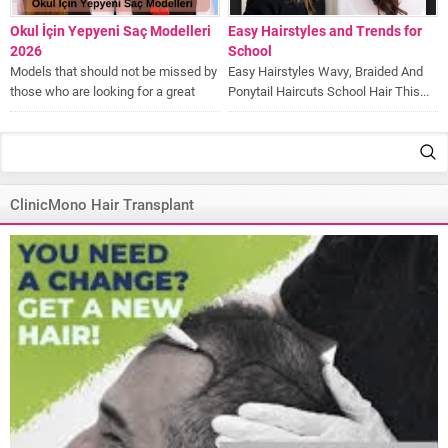
Okul İçin Yepyeni Saç Modelleri
Easy Hairstyles and Trends for
2026
School
Models that should not be missed by
Easy Hairstyles Wavy, Braided And
those who are looking for a great
Ponytail Haircuts School Hair This...
hairstyle for school...
ClinicMono Hair Transplant