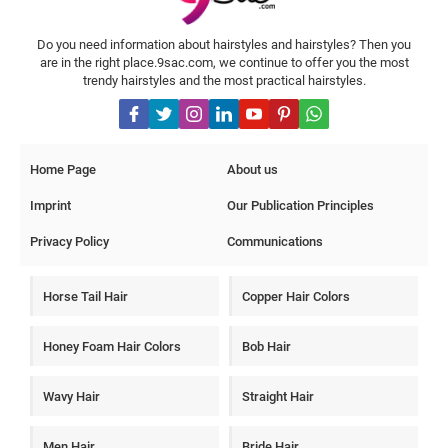
ışıltı katarken doğal görünümü korumak önemlidir ve bu işlemi
profesyonel bir kuaförden yardım alarak gerçekleştirmeniz daha
uygun olacaktır.
Do you need information about hairstyles and hairstyles? Then you
are in the right place.9sac.com, we continue to offer you the most
trendy hairstyles and the most practical hairstyles.
Home Page
About us
Imprint
Our Publication Principles
Privacy Policy
Communications
Horse Tail Hair
Copper Hair Colors
Honey Foam Hair Colors
Bob Hair
Wavy Hair
Straight Hair
Men Hair
Bride Hair