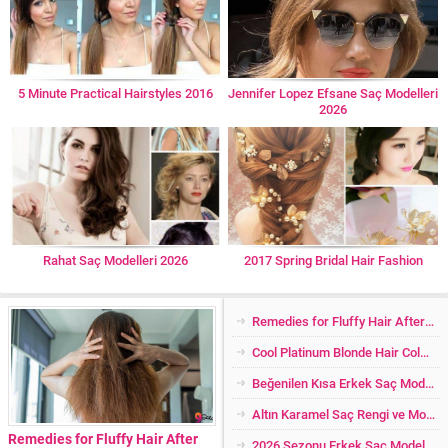
5 Minute Practical Hairstyles 2016
Jennifer Lopez Efsane Saç Modelleri
2026
Rahat Saç Modelleri 2026
2017 Spring Bridal Hair Fashion
Remedies for Fluffy Hair After Washing
Cool Platinum Blonde Hair Color and Models 2024
Beğenilen Kısa Erkek Saç Modelleri 2024
Altın Karamel Saç Rengi ve Modelleri 2026
Remedies for Fluffy Hair After
2026 Sezonu Erkek Saç Modelleri