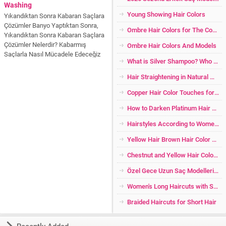
Washing
Young Showing Hair Colors
Yıkandıktan Sonra Kabaran Saçlara
Çözümler Banyo Yaptıktan Sonra,
Ombre Hair Colors for The Coolest Blondes
Yıkandıktan Sonra Kabaran Saçlara
Çözümler Nelerdir? Kabarmış
Ombre Hair Colors And Models
Saçlarla Nasıl Mücadele Edeceğiz
What is Silver Shampoo? Who Should Use? Incredible Impacts!
Hepsi Makalemizde! Temiz ve yeni
yıkanmış saç herkesin saç şekline
Hair Straightening in Natural Ways
göre değişik sonuçlar verir. Özellikle
dalgalı kıvırcık saçlar yeni
Copper Hair Color Touches for Women
yıkandıktan sonra çok fazla...
How to Darken Platinum Hair Color at Home? Opening the Dark Yellow Baleige Color?
Hairstyles According to Women With Lose Weight
Yellow Hair Brown Hair Color Transition
Chestnut and Yellow Hair Color Glitter
Özel Gece Uzun Saç Modelleri 2026
Women's Long Haircuts with Scraped Side
Braided Haircuts for Short Hair