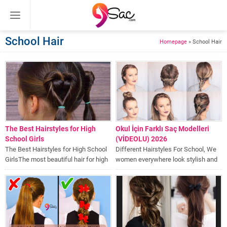
School Hair
Homepage
»
School Hair
The Best Hairstyles for High
Okul İçin Farklı Saç Modelleri
School Girls
(VİDEOLU) 2026
The Best Hairstyles for High School
Different Hairstyles For School, We
GirlsThe most beautiful hair for high
women everywhere look stylish and
school girls...
modern...