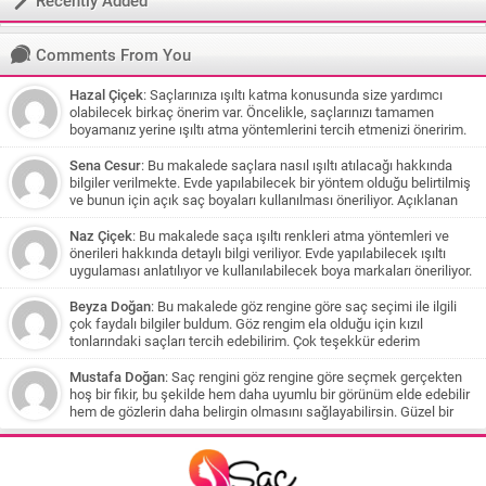
Recently Added
Comments From You
Hazal Çiçek
: Saçlarınıza ışıltı katma konusunda size yardımcı
olabilecek birkaç önerim var. Öncelikle, saçlarınızı tamamen
boyamanız yerine ışıltı atma yöntemlerini tercih etmenizi öneririm.
Bu şekilde saçlarınıza daha az zarar verirsiniz ve doğal bir görünüm
elde edersiniz. Eğer saç renginiz koyu kahve veya siyaha yakınsa,
Sena Cesur
: Bu makalede saçlara nasıl ışıltı atılacağı hakkında
karamel tonlarından oluşan bir ışıltı size çok yakışabilir. Bu renkler,
bilgiler verilmekte. Evde yapılabilecek bir yöntem olduğu belirtilmiş
saçlarınızı yumuşatarak doğal bir parıltı sağlar. Beyaz tenliyseniz,
ve bunun için açık saç boyaları kullanılması öneriliyor. Açıklanan
koyu karamel tonları size daha uygun olabilir. Çikolata ve kahve
yöntem balyaj yapılması ve saçlara uygun boya uygulanması
tonlarında ışıltı katmak isterseniz, saçınızın belirli bölümlerine ince
üzerine olduğu için siyah saçları olan biri için uygun olmayabilir.
Naz Çiçek
: Bu makalede saça ışıltı renkleri atma yöntemleri ve
tutamlar halinde bal köpüğü tonlarında boya uygulayabilirsiniz. Bu
Ancak önerilen diğer renkler ve yöntemlerle daha açık tonlar elde
önerileri hakkında detaylı bilgi veriliyor. Evde yapılabilecek ışıltı
şekilde saçlarınıza hareket ve canlılık katabilirsiniz. Siyah saç
edilebilir. Ayrıca, saçlarınızın uzun süre boyalı olduğu ve kuaför
uygulaması anlatılıyor ve kullanılabilecek boya markaları öneriliyor.
rengine sahipseniz ve teniniz esmer ise biraz cesur bir seçim
işlemlerinden geçmesi gerekebileceği belirtiliyor.
Ayrıca okuyucuların soruları da cevaplandırılmış ve çeşitli renk
yapabilirsiniz. Jennifer Lopez'in saç rengini örnek alarak, bronz,
önerileri yapılmış. Özellikle beyaz tenli kişilere koyu karamel tonları
Beyza Doğan
: Bu makalede göz rengine göre saç seçimi ile ilgili
kumral, karamel veya bal köpüğü tonlarından oluşan bir ışıltı
öneriliyor. Saçların sağlığına dikkat çekilse de yapılan her işlem
çok faydalı bilgiler buldum. Göz rengim ela olduğu için kızıl
deneyebilirsiniz. Ancak, uzun süredir siyah boyadan sonra bu
saça zarar verebileceği belirtiliyor. Son olarak, siyah boyalı
tonlarındaki saçları tercih edebilirim. Çok teşekkür ederim
renklere geçmek için saçlarınızın aşamalı olarak açılması
saçlardan açıklık elde etmek için aşamalı olarak açma işlemi
gerekecek ve bu işlem saçlarınıza zarar verebilir. Bu nedenle, bir
yapılması gerektiği ve kahve tonlarıyla başlanması öneriliyor.
Mustafa Doğan
: Saç rengini göz rengine göre seçmek gerçekten
kuaföre danışmanız ve profesyonel yardım almanız önemlidir.
hoş bir fikir, bu şekilde hem daha uyumlu bir görünüm elde edebilir
Sonbahar ve kış aylarında daha sıcak renkler tercih etmenizi
hem de gözlerin daha belirgin olmasını sağlayabilirsin. Güzel bir
öneririm. Küllü tonlar yerine daha sıcak ve doğal renklere yönelmek
rehber olmuş, teşekkürler
saçlarınıza daha doğal bir görünüm sağlayacaktır. Bu öneriler
ışığında, saçlarınıza uygun olan ışıltı renklerini bulabilir ve
saçlarınıza yeni bir canlılık katabilirsiniz. Unutmayın, saçlarınıza